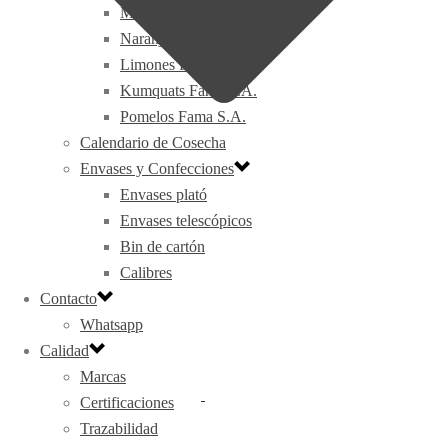
Mandarinas Fama S.A.
Naranjas Fama S.A.
Limones Fama S.A.
Kumquats Fama S.A.
Pomelos Fama S.A.
Calendario de Cosecha
Envases y Confecciones
Envases plató
Envases telescópicos
Bin de cartón
Calibres
Contacto
Whatsapp
Calidad
Marcas
Certificaciones
Trazabilidad