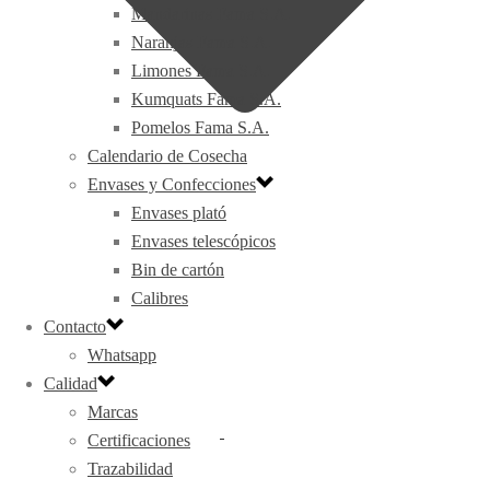
Mandarinas Fama S.A.
Naranjas Fama S.A.
Limones Fama S.A.
Kumquats Fama S.A.
Pomelos Fama S.A.
Calendario de Cosecha
Envases y Confecciones
Envases plató
Envases telescópicos
Bin de cartón
Calibres
Contacto
Whatsapp
Calidad
Marcas
Certificaciones
Trazabilidad