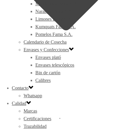
Mandarinas Fama S.A.
Naranjas Fama S.A.
Limones Fama S.A.
Kumquats Fama S.A.
Pomelos Fama S.A.
Calendario de Cosecha
Envases y Confecciones
Envases plató
Envases telescópicos
Bin de cartón
Calibres
Contacto
Whatsapp
Calidad
Marcas
Certificaciones
Trazabilidad